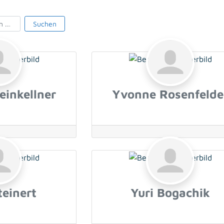
 ...
 ...
Suchen
einkellner
Yvonne Rosenfelde
teinert
Yuri Bogachik